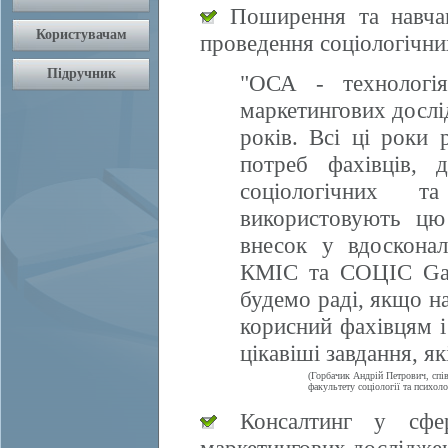
Поширення та навчан
проведення соціологічни
"ОСА - технологія
маркетингових дослі
років. Всі ці роки 
потреб фахівців, 
соціологічних т
використовують цю
внесок у вдосконал
КМІС та СОЦІС Gall
будемо раді, якщо 
корисний фахівцям і
цікавіші завдання, я
(Горбачик Андрій Петрович, спі
факультету соціології та психоло
Консалтинг у сфері