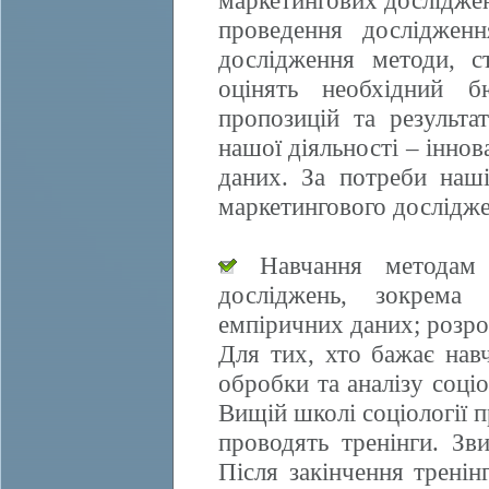
маркетингових досліджен
проведення дослідженн
дослідження методи, ст
оцінять необхідний б
пропозицій та результа
нашої діяльності – іннов
даних. За потреби наші
маркетингового дослідже
Навчання методам е
досліджень, зокрема 
емпіричних даних; розро
Для тих, хто бажає нав
обробки та аналізу соці
Вищій школі соціології 
проводять тренінги. Зви
Після закінчення трені