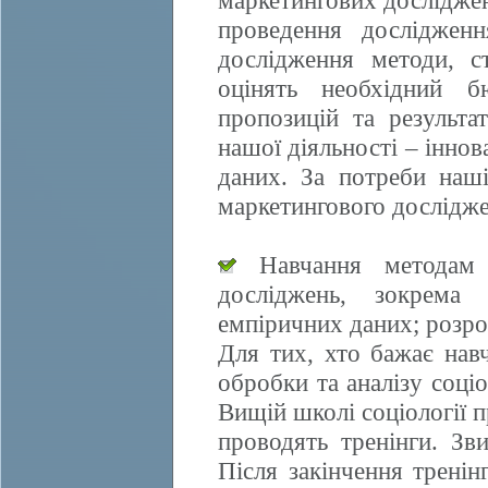
маркетингових досліджен
проведення дослідженн
дослідження методи, ст
оцінять необхідний б
пропозицій та результа
нашої діяльності – іннов
даних. За потреби наші
маркетингового дослідже
Навчання методам е
досліджень, зокрема 
емпіричних даних; розро
Для тих, хто бажає нав
обробки та аналізу соці
Вищій школі соціології 
проводять тренінги. Зви
Після закінчення трені