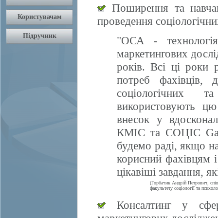
Поширення та навчан
проведення соціологічни
"ОСА - технологія
маркетингових дослі
років. Всі ці роки 
потреб фахівців, 
соціологічних т
використовують цю
внесок у вдосконал
КМІС та СОЦІС Gall
будемо раді, якщо 
корисний фахівцям і
цікавіші завдання, я
(Горбачик Андрій Петрович, спі
факультету соціології та психоло
Консалтинг у сфері