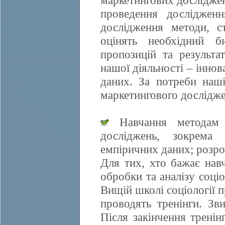
маркетингових досліджен
проведення дослідженн
дослідження методи, ст
оцінять необхідний б
пропозицій та результа
нашої діяльності – іннов
даних. За потреби наші
маркетингового дослідже
Навчання методам е
досліджень, зокрема 
емпіричних даних; розро
Для тих, хто бажає нав
обробки та аналізу соці
Вищій школі соціології 
проводять тренінги. Зви
Після закінчення трені