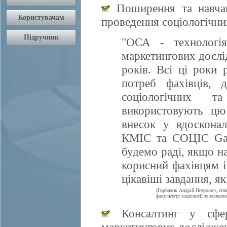
Поширення та навчан
проведення соціологічни
"ОСА - технологія
маркетингових дослі
років. Всі ці роки 
потреб фахівців, 
соціологічних т
використовують цю
внесок у вдосконал
КМІС та СОЦІС Gall
будемо раді, якщо 
корисний фахівцям і
цікавіші завдання, я
(Горбачик Андрій Петрович, спі
факультету соціології та психоло
Консалтинг у сфері