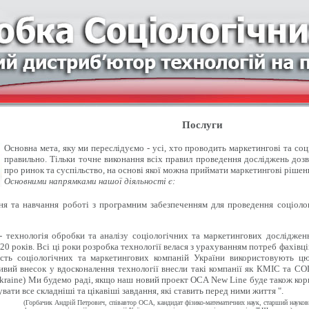
Послуги
Основна мета, яку ми переслідуємо - усі, хто проводить маркетингові та со
правильно. Тільки точне виконання всіх правил проведення досліджень доз
про ринок та суспільство, на основі якої можна приймати маркетингові рішен
Основними напрямками нашої діяльності є:
 та навчання роботі з програмним забезпеченням для проведення соціолог
- технологія обробки та аналізу соціологічних та маркетингових досліджен
20 років. Всі ці роки розробка технології велася з урахуванням потреб фахівці
ість соціологічних та маркетингових компаній України використовують цю
вий внесок у вдосконалення технології внесли такі компанії як КМІС та СОЦІ
kraine) Ми будемо раді, якщо наш новий проект OCA New Line буде також кор
вати все складніші та цікавіші завдання, які ставить перед ними життя ".
(Горбачик Андрій Петрович, співавтор ОСА, кандидат фізико-математичних наук, старший науко