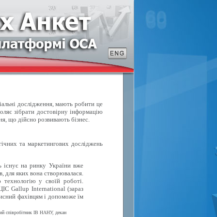
ціальні дослідження, мають робити це
воляє зібрати достовірну інформацію
ня, що дійсно розвивають бізнес.
ічних та маркетингових досліджень
ь існує на ринку України вже
в, для яких вона створювалася.
 технологію у своїй роботі.
С Gallup International (зараз
исний фахівцям і допоможе їм
вий співробітник ІВ НАНУ, декан