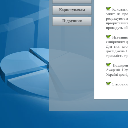
Консалтин
запит на про
розрахують в
пріоритетних 
проведуть об
Навчання 
емпіричних д
Для тих, хто
досліджень О
тривалість тр
Поширення
Академії Нау
Україні досл
Створення