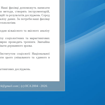
. Наші фахівці допоможуть написати
я методи, створять інструментарій,
цій та результатів досліджень. Серед
алізу даних. За потреби наші фахівці
технологіям.
дам кількісного та якісного аналізу
ізу соціологічних та маркетингових
лярно проводять тренінги. Звичайна
ікати державного зразка.
Інститутом соціології Національної
ати цього унікального та єдиного в
кетингових досліджень.
ack@gmail.com
| (c) OCA 2004 - 2026.