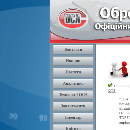
Поширення
ОСА
.
"ОСА 
понад 
Більш
Особли
TNS U
вирішу