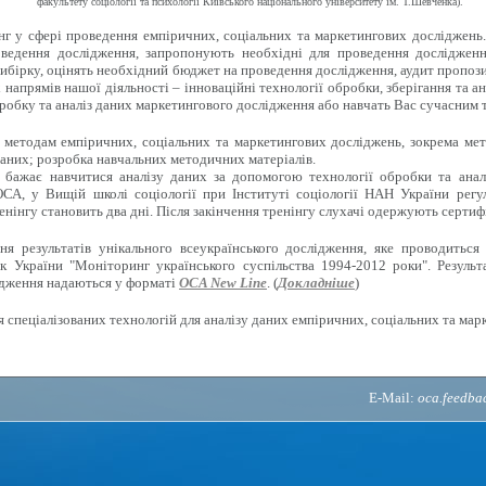
факультету соціології та психології Київського національного університету ім. Т.Шевченка).
г у сфері проведення емпіричних, соціальних та маркетингових досліджень
ведення дослідження, запропонують необхідні для проведення дослідженн
ибірку, оцінять необхідний бюджет на проведення дослідження, аудит пропози
напрямів нашої діяльності – інноваційні технології обробки, зберігання та ан
робку та аналіз даних маркетингового дослідження або навчать Вас сучасним 
методам емпіричних, соціальних та маркетингових досліджень, зокрема мето
аних; розробка навчальних методичних матеріалів.
 бажає навчитися аналізу даних за допомогою технології обробки та анал
СА, у Вищій школі соціології при Інституті соціології НАН України регу
енінгу становить два дні. Після закінчення тренінгу слухачі одержують сертиф
 результатів унікального всеукраїнського дослідження, яке проводиться 
к України "Моніторинг українського суспільства 1994-2012 роки". Результ
ідження надаються у форматі
OCA New Line
. (
Докладніше
)
 спеціалізованих технологій для аналізу даних емпіричних, соціальних та мар
E-Mail:
oca.feedb