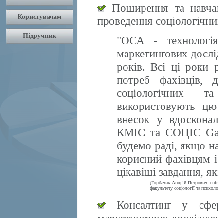
Поширення та навчан
проведення соціологічни
"ОСА - технологія
маркетингових дослі
років. Всі ці роки 
потреб фахівців, 
соціологічних т
використовують цю
внесок у вдосконал
КМІС та СОЦІС Gall
будемо раді, якщо 
корисний фахівцям і
цікавіші завдання, я
(Горбачик Андрій Петрович, спі
факультету соціології та психоло
Консалтинг у сфері