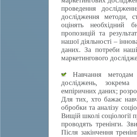
маркетингових досліджен
проведення дослідженн
дослідження методи, ст
оцінять необхідний б
пропозицій та результа
нашої діяльності – іннов
даних. За потреби наші
маркетингового дослідже
Навчання методам е
досліджень, зокрема 
емпіричних даних; розро
Для тих, хто бажає нав
обробки та аналізу соці
Вищій школі соціології 
проводять тренінги. Зви
Після закінчення трені