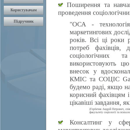
Поширення та навчан
проведення соціологічни
"ОСА - технологія
маркетингових дослі
років. Всі ці роки 
потреб фахівців, 
соціологічних т
використовують цю
внесок у вдосконал
КМІС та СОЦІС Gall
будемо раді, якщо 
корисний фахівцям і
цікавіші завдання, я
(Горбачик Андрій Петрович, спі
факультету соціології та психоло
Консалтинг у сфері