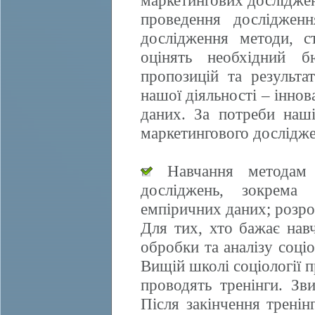
маркетингових досліджен
проведення дослідженн
дослідження методи, ст
оцінять необхідний б
пропозицій та результа
нашої діяльності – іннов
даних. За потреби наші
маркетингового дослідже
Навчання методам е
досліджень, зокрема 
емпіричних даних; розро
Для тих, хто бажає нав
обробки та аналізу соці
Вищій школі соціології 
проводять тренінги. Зви
Після закінчення трені