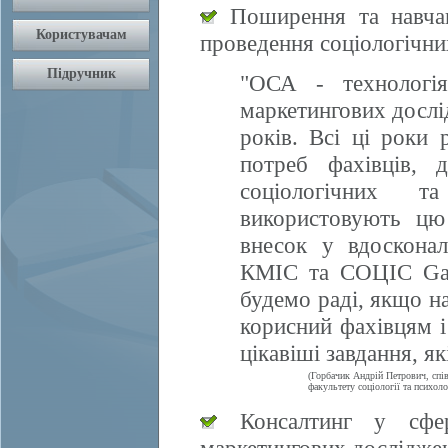
Поширення та навчан
проведення соціологічни
"ОСА - технологія
маркетингових дослі
років. Всі ці роки 
потреб фахівців, 
соціологічних т
використовують цю
внесок у вдосконал
КМІС та СОЦІС Gall
будемо раді, якщо 
корисний фахівцям і
цікавіші завдання, я
(Горбачик Андрій Петрович, спі
факультету соціології та психоло
Консалтинг у сфері