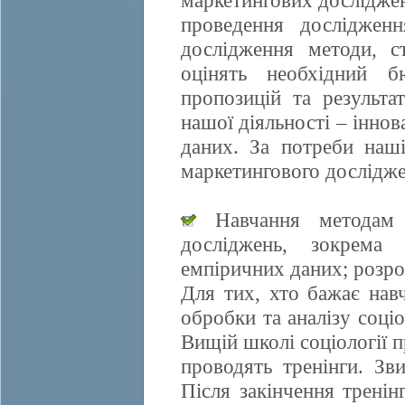
маркетингових досліджен
проведення дослідженн
дослідження методи, ст
оцінять необхідний б
пропозицій та результа
нашої діяльності – іннов
даних. За потреби наші
маркетингового дослідже
Навчання методам е
досліджень, зокрема 
емпіричних даних; розро
Для тих, хто бажає нав
обробки та аналізу соці
Вищій школі соціології 
проводять тренінги. Зви
Після закінчення трені