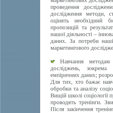
маркетингових досліджен
проведення дослідженн
дослідження методи, ст
оцінять необхідний б
пропозицій та результа
нашої діяльності – іннов
даних. За потреби наші
маркетингового дослідже
Навчання методам е
досліджень, зокрема 
емпіричних даних; розро
Для тих, хто бажає нав
обробки та аналізу соці
Вищій школі соціології 
проводять тренінги. Зви
Після закінчення трені