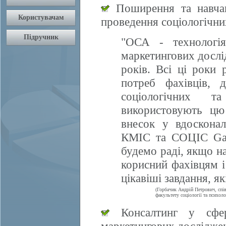
Поширення та навчан
проведення соціологічни
"ОСА - технологія
маркетингових дослі
років. Всі ці роки 
потреб фахівців, 
соціологічних т
використовують цю
внесок у вдосконал
КМІС та СОЦІС Gall
будемо раді, якщо 
корисний фахівцям і
цікавіші завдання, я
(Горбачик Андрій Петрович, спі
факультету соціології та психоло
Консалтинг у сфері