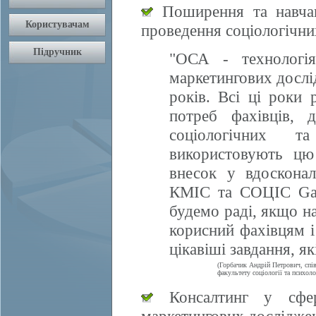
Поширення та навчан
проведення соціологічни
"ОСА - технологія
маркетингових дослі
років. Всі ці роки 
потреб фахівців, 
соціологічних т
використовують цю
внесок у вдосконал
КМІС та СОЦІС Gall
будемо раді, якщо 
корисний фахівцям і
цікавіші завдання, я
(Горбачик Андрій Петрович, спі
факультету соціології та психоло
Консалтинг у сфері