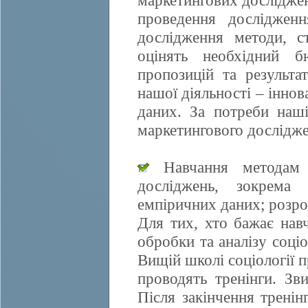
маркетингових досліджен
проведення дослідженн
дослідження методи, ст
оцінять необхідний б
пропозицій та результа
нашої діяльності – іннов
даних. За потреби наші
маркетингового дослідже
Навчання методам е
досліджень, зокрема 
емпіричних даних; розро
Для тих, хто бажає нав
обробки та аналізу соці
Вищій школі соціології 
проводять тренінги. Зви
Після закінчення трені