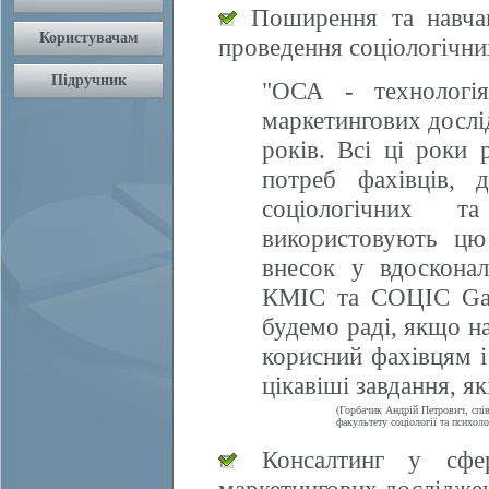
Поширення та навчан
проведення соціологічни
"ОСА - технологія
маркетингових дослі
років. Всі ці роки 
потреб фахівців, 
соціологічних т
використовують цю
внесок у вдосконал
КМІС та СОЦІС Gall
будемо раді, якщо 
корисний фахівцям і
цікавіші завдання, я
(Горбачик Андрій Петрович, спі
факультету соціології та психоло
Консалтинг у сфері