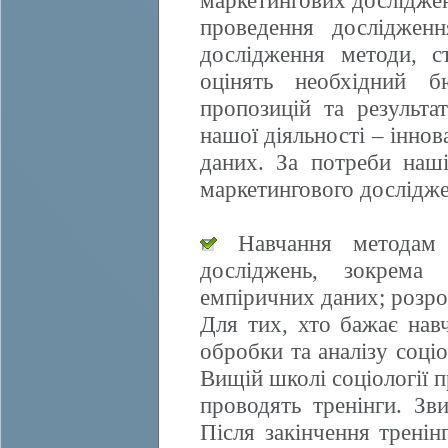
маркетингових досліджен
проведення дослідженн
дослідження методи, ст
оцінять необхідний б
пропозицій та результа
нашої діяльності – іннов
даних. За потреби наші
маркетингового дослідже
Навчання методам е
досліджень, зокрема 
емпіричних даних; розро
Для тих, хто бажає нав
обробки та аналізу соці
Вищій школі соціології 
проводять тренінги. Зви
Після закінчення трені