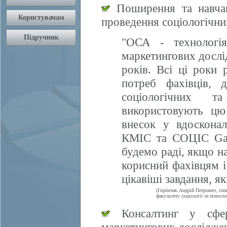
Поширення та навчан
проведення соціологічни
"ОСА - технологія
маркетингових дослі
років. Всі ці роки 
потреб фахівців, 
соціологічних т
використовують цю
внесок у вдосконал
КМІС та СОЦІС Gall
будемо раді, якщо 
корисний фахівцям і
цікавіші завдання, я
(Горбачик Андрій Петрович, спі
факультету соціології та психоло
Консалтинг у сфері