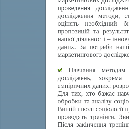
маркетингових досліджен
проведення дослідженн
дослідження методи, ст
оцінять необхідний б
пропозицій та результа
нашої діяльності – іннов
даних. За потреби наші
маркетингового дослідже
Навчання методам е
досліджень, зокрема 
емпіричних даних; розро
Для тих, хто бажає нав
обробки та аналізу соці
Вищій школі соціології 
проводять тренінги. Зви
Після закінчення трені