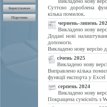
Викладено нову верс
Суттєво дороблена фун
кілька помилок.
червень-липень 20
Викладено нову верс
Додані нові налаштуван
допомоги.
Викладено нову версію д
січень 2025
Викладено нову верс
Виправлено кілька помил
функції експорта у Excel
серпень 2024
Викладено нову верс
Покращена сумісніть з W