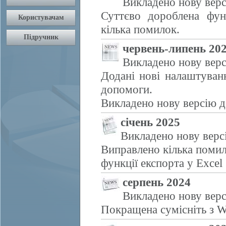
Викладено нову верс
Суттєво дороблена фун
кілька помилок.
червень-липень 20
Викладено нову верс
Додані нові налаштуван
допомоги.
Викладено нову версію д
січень 2025
Викладено нову верс
Виправлено кілька помил
функції експорта у Excel
серпень 2024
Викладено нову верс
Покращена сумісніть з W