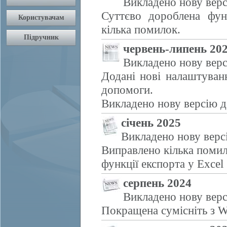
Викладено нову верс
Суттєво дороблена фун
кілька помилок.
червень-липень 20
Викладено нову верс
Додані нові налаштуван
допомоги.
Викладено нову версію д
січень 2025
Викладено нову верс
Виправлено кілька помил
функції експорта у Excel
серпень 2024
Викладено нову верс
Покращена сумісніть з W