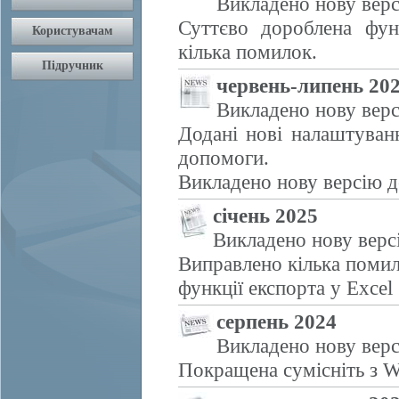
Викладено нову верс
Суттєво дороблена фун
кілька помилок.
червень-липень 20
Викладено нову верс
Додані нові налаштуван
допомоги.
Викладено нову версію д
січень 2025
Викладено нову верс
Виправлено кілька помил
функції експорта у Excel
серпень 2024
Викладено нову верс
Покращена сумісніть з W