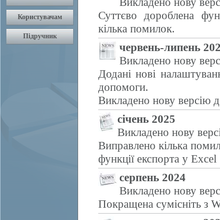
Викладено нову верс
Суттєво дороблена фун
кілька помилок.
червень-липень 20
Викладено нову верс
Додані нові налаштуван
допомоги.
Викладено нову версію д
січень 2025
Викладено нову верс
Виправлено кілька помил
функції експорта у Excel
серпень 2024
Викладено нову верс
Покращена сумісніть з W