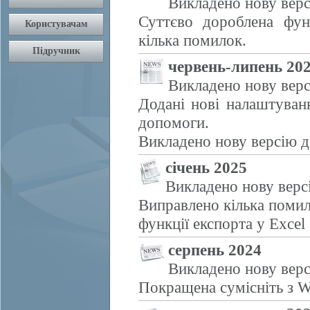
Викладено нову верс
Суттєво дороблена фун
кілька помилок.
червень-липень 20
Викладено нову верс
Додані нові налаштуван
допомоги.
Викладено нову версію д
січень 2025
Викладено нову верс
Виправлено кілька помил
функції експорта у Excel
серпень 2024
Викладено нову верс
Покращена сумісніть з W