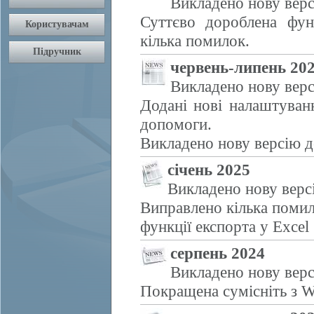
Викладено нову верс
Суттєво дороблена фун
кілька помилок.
червень-липень 20
Викладено нову верс
Додані нові налаштуван
допомоги.
Викладено нову версію д
січень 2025
Викладено нову верс
Виправлено кілька помил
функції експорта у Excel
серпень 2024
Викладено нову верс
Покращена сумісніть з W