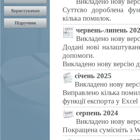
Викладено нову верс
Суттєво дороблена фун
кілька помилок.
червень-липень 20
Викладено нову верс
Додані нові налаштуван
допомоги.
Викладено нову версію д
січень 2025
Викладено нову верс
Виправлено кілька помил
функції експорта у Excel
серпень 2024
Викладено нову верс
Покращена сумісніть з W