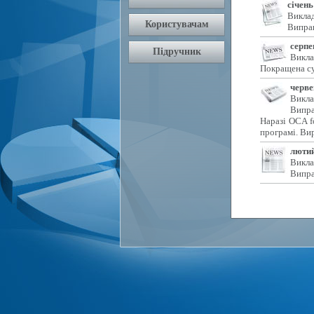
січень
Виклад
Виправ
серпе
Викла
Покращена су
черве
Викла
Випра
Наразі OCA f
програмі. Ви
лютий
Викла
Випра