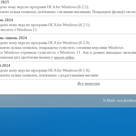
 2025
ено нову версію програми OCA for Windows (6.2.2).
лено кілька помилок, пов'язаних з великми масивами. Покращені функції експо
нь 2024
дено нову версію програми OCA for Windows (6.2.1).
місніть з Windows 11.
нь-липень 2024
дено нову версію програми OCA for Windows (6.2.0).
влено кілька помилок, покращена сумісніть з новими версіями Windows.
or Windows отримала сумісність з Windows 11. Але в деяких випадках можлив
рішення цієї проблеми можна у
цьому відео
.
 2024
дено нову версію програми OCA for Windows (6.1.9).
влено кілька помилок, пов'язаних з редагуванням масивів.
Все новости
E-Mail:
oca.feedb