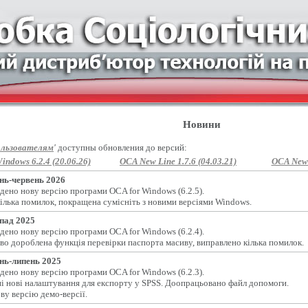
Новини
льзователям
'
доступны обновления до версий:
indows 6.2.4 (20.06.26)
OCA New Line 1.7.6 (04.03.21)
OCA New L
нь-червень 2026
дено нову версію програми OCA for Windows (6.2.5).
ілька помилок, покращена сумісніть з новими версіями Windows.
пад 2025
дено нову версію програми OCA for Windows (6.2.4).
во дороблена функція перевірки паспорта масиву, виправлено кілька помилок.
нь-липень 2025
дено нову версію програми OCA for Windows (6.2.3).
і нові налаштування для експорту у SPSS. Доопрацьовано файл допомоги.
ву версію демо-версії.