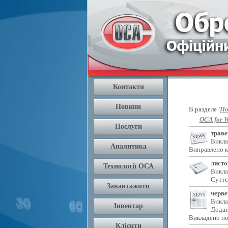
В разделе
'
По
OCA for W
траве
Викла
Виправлено к
листо
Викла
Суттє
черве
Викла
Додан
Викладено но