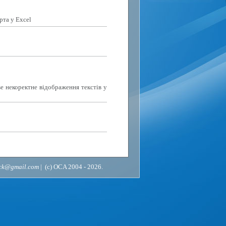
рта у Excel
е некоректне відображення текстів у
ack@gmail.com
| (c) OCA 2004 - 2026.