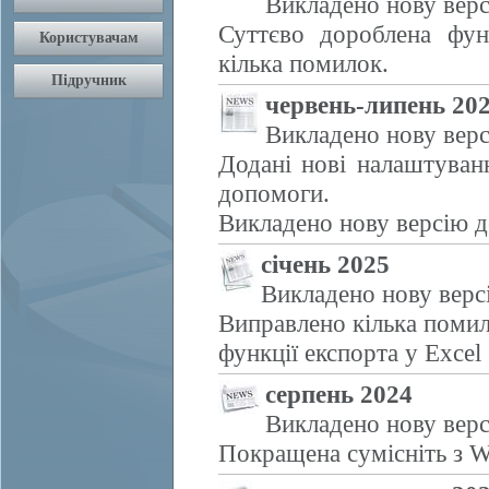
Викладено нову верс
Суттєво дороблена фун
кілька помилок.
червень-липень 20
Викладено нову верс
Додані нові налаштуван
допомоги.
Викладено нову версію д
січень 2025
Викладено нову верс
Виправлено кілька помил
функції експорта у Excel
серпень 2024
Викладено нову верс
Покращена сумісніть з W