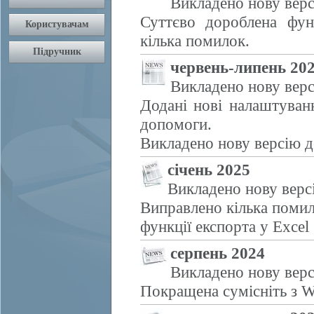
Викладено нову верс
Суттєво дороблена фун
кілька помилок.
червень-липень 20
Викладено нову верс
Додані нові налаштуван
допомоги.
Викладено нову версію д
січень 2025
Викладено нову верс
Виправлено кілька помил
функції експорта у Excel
серпень 2024
Викладено нову верс
Покращена сумісніть з W