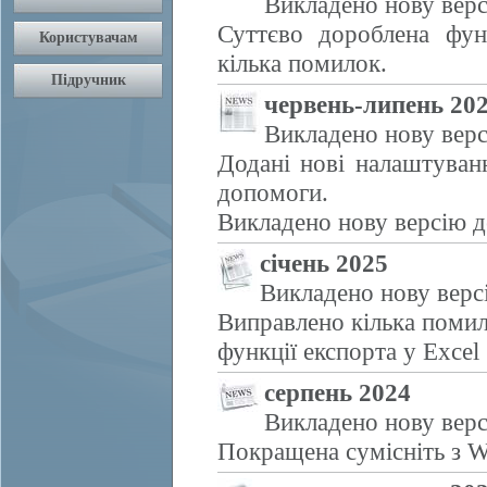
Викладено нову верс
Суттєво дороблена фун
кілька помилок.
червень-липень 20
Викладено нову верс
Додані нові налаштуван
допомоги.
Викладено нову версію д
січень 2025
Викладено нову верс
Виправлено кілька помил
функції експорта у Excel
серпень 2024
Викладено нову верс
Покращена сумісніть з W