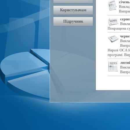
січень
Виклад
Виправ
серпе
Викла
Покращена су
черве
Викла
Випра
Наразі OCA f
програмі. Ви
лютий
Викла
Випра