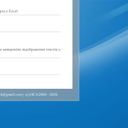
рта у Excel
е некоректне відображення текстів у
ack@gmail.com
| (c) OCA 2004 - 2026.