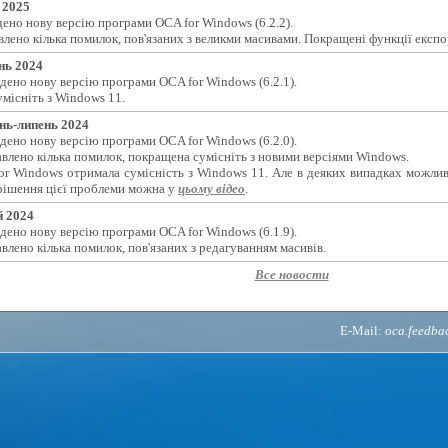
 2025
ено нову версію програми OCA for Windows (6.2.2).
лено кілька помилок, пов'язаних з великми масивами. Покращені функції експо
нь 2024
дено нову версію програми OCA for Windows (6.2.1).
місніть з Windows 11.
нь-липень 2024
дено нову версію програми OCA for Windows (6.2.0).
влено кілька помилок, покращена сумісніть з новими версіями Windows.
or Windows отримала сумісність з Windows 11. Але в деяких випадках можлив
рішення цієї проблеми можна у
цьому відео
.
 2024
дено нову версію програми OCA for Windows (6.1.9).
влено кілька помилок, пов'язаних з редагуванням масивів.
Все новости
E-Mail:
oca.feedb