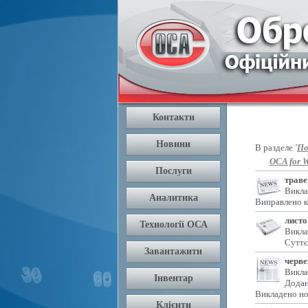
В разделе
'
По
OCA for W
траве
Викла
Виправлено к
листо
Викла
Суттє
черве
Викла
Додан
Викладено но