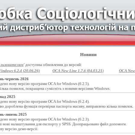
Новини
льзователям
'
доступны обновления до версий:
indows 6.2.4 (20.06.26)
OCA New Line 1.7.6 (04.03.21)
OCA New L
нь-червень 2026
дено нову версію програми OCA for Windows (6.2.5).
ілька помилок, покращена сумісніть з новими версіями Windows.
пад 2025
дено нову версію програми OCA for Windows (6.2.4).
во дороблена функція перевірки паспорта масиву, виправлено кілька помилок.
нь-липень 2025
дено нову версію програми OCA for Windows (6.2.3).
і нові налаштування для експорту у SPSS. Доопрацьовано файл допомоги.
ву версію демо-версії.