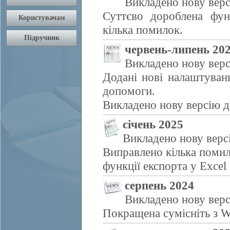
Викладено нову верс
Суттєво дороблена фун
кілька помилок.
червень-липень 20
Викладено нову верс
Додані нові налаштуван
допомоги.
Викладено нову версію д
січень 2025
Викладено нову верс
Виправлено кілька помил
функції експорта у Excel
серпень 2024
Викладено нову верс
Покращена сумісніть з W