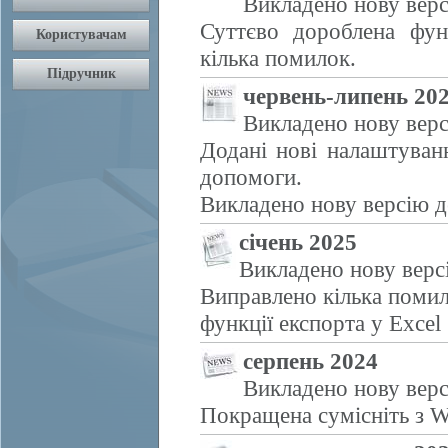
Викладено нову верс
Суттєво дороблена фун
кілька помилок.
червень-липень 20
Викладено нову верс
Додані нові налаштуван
допомоги.
Викладено нову версію д
січень 2025
Викладено нову верс
Виправлено кілька помил
функції експорта у Excel
серпень 2024
Викладено нову верс
Покращена сумісніть з W