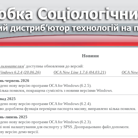
Новини
льзователям
'
доступны обновления до версий:
indows 6.2.4 (20.06.26)
OCA New Line 1.7.6 (04.03.21)
OCA New L
нь-червень 2026
дено нову версію програми OCA for Windows (6.2.5).
ілька помилок, покращена сумісніть з новими версіями Windows.
пад 2025
дено нову версію програми OCA for Windows (6.2.4).
во дороблена функція перевірки паспорта масиву, виправлено кілька помилок.
нь-липень 2025
дено нову версію програми OCA for Windows (6.2.3).
і нові налаштування для експорту у SPSS. Доопрацьовано файл допомоги.
ву версію демо-версії.