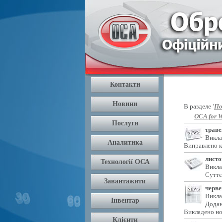
В разделе
'
По
OCA for W
траве
Викла
Виправлено к
листо
Викла
Суттє
черве
Викла
Додан
Викладено но