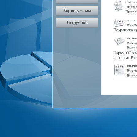
січень
Виклад
Виправ
серпе
Викла
Покращена су
черве
Викла
Випра
Наразі OCA f
програмі. Ви
лютий
Викла
Випра