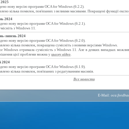
 2025
ено нову версію програми OCA for Windows (6.2.2).
лено кілька помилок, пов'язаних з великми масивами. Покращені функції експо
нь 2024
дено нову версію програми OCA for Windows (6.2.1).
місніть з Windows 11.
нь-липень 2024
дено нову версію програми OCA for Windows (6.2.0).
влено кілька помилок, покращена сумісніть з новими версіями Windows.
or Windows отримала сумісність з Windows 11. Але в деяких випадках можлив
рішення цієї проблеми можна у
цьому відео
.
 2024
дено нову версію програми OCA for Windows (6.1.9).
влено кілька помилок, пов'язаних з редагуванням масивів.
Все новости
E-Mail:
oca.feedb