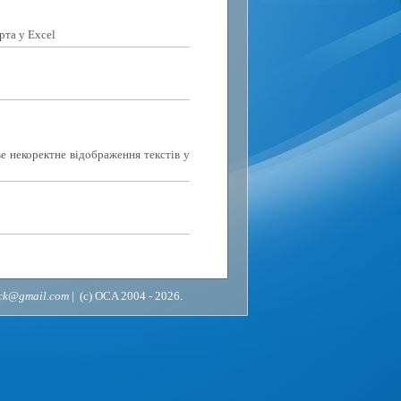
рта у Excel
е некоректне відображення текстів у
ack@gmail.com
| (c) OCA 2004 - 2026.