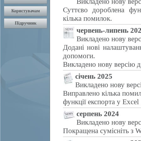
Викладено нову верс
Суттєво дороблена фун
кілька помилок.
червень-липень 20
Викладено нову верс
Додані нові налаштуван
допомоги.
Викладено нову версію д
січень 2025
Викладено нову верс
Виправлено кілька помил
функції експорта у Excel
серпень 2024
Викладено нову верс
Покращена сумісніть з W