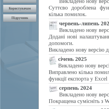
Викладено нову верс
Суттєво дороблена фун
кілька помилок.
червень-липень 20
Викладено нову верс
Додані нові налаштуван
допомоги.
Викладено нову версію д
січень 2025
Викладено нову верс
Виправлено кілька помил
функції експорта у Excel
серпень 2024
Викладено нову верс
Покращена сумісніть з W