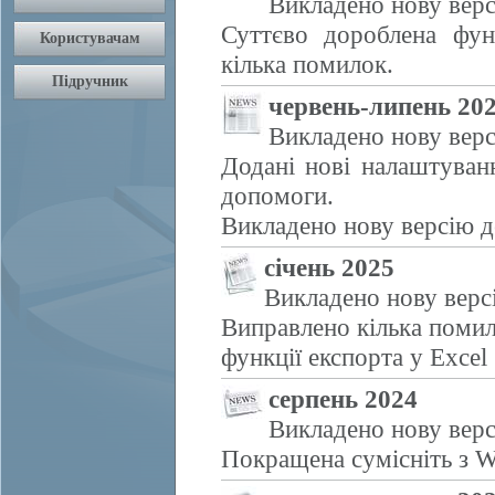
Викладено нову верс
Суттєво дороблена фун
кілька помилок.
червень-липень 20
Викладено нову верс
Додані нові налаштуван
допомоги.
Викладено нову версію д
січень 2025
Викладено нову верс
Виправлено кілька помил
функції експорта у Excel
серпень 2024
Викладено нову верс
Покращена сумісніть з W