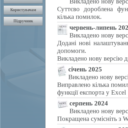
Викладено нову верс
Суттєво дороблена фун
кілька помилок.
червень-липень 20
Викладено нову верс
Додані нові налаштуван
допомоги.
Викладено нову версію д
січень 2025
Викладено нову верс
Виправлено кілька помил
функції експорта у Excel
серпень 2024
Викладено нову верс
Покращена сумісніть з W