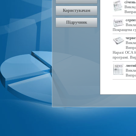
січень
Виклад
Виправ
серпе
Викла
Покращена су
черве
Викла
Випра
Наразі OCA f
програмі. Ви
лютий
Викла
Випра