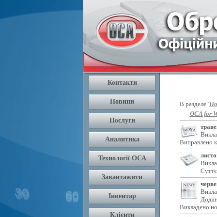
В разделе
'
По
OCA for W
траве
Викла
Виправлено к
листо
Викла
Суттє
черве
Викла
Додан
Викладено но