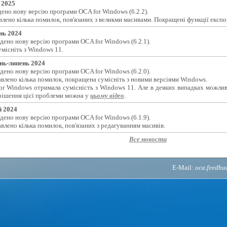
 2025
ено нову версію програми OCA for Windows (6.2.2).
лено кілька помилок, пов'язаних з великми масивами. Покращені функції експо
нь 2024
дено нову версію програми OCA for Windows (6.2.1).
місніть з Windows 11.
нь-липень 2024
дено нову версію програми OCA for Windows (6.2.0).
влено кілька помилок, покращена сумісніть з новими версіями Windows.
or Windows отримала сумісність з Windows 11. Але в деяких випадках можлив
рішення цієї проблеми можна у
цьому відео
.
 2024
дено нову версію програми OCA for Windows (6.1.9).
влено кілька помилок, пов'язаних з редагуванням масивів.
Все новости
E-Mail:
oca.feedb