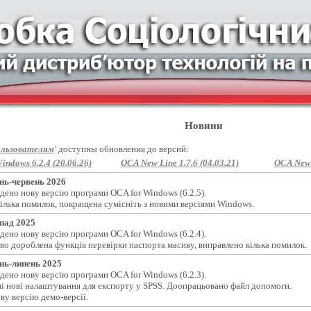
Новини
льзователям
'
доступны обновления до версий:
indows 6.2.4 (20.06.26)
OCA New Line 1.7.6 (04.03.21)
OCA New L
нь-червень 2026
дено нову версію програми OCA for Windows (6.2.5).
ілька помилок, покращена сумісніть з новими версіями Windows.
пад 2025
дено нову версію програми OCA for Windows (6.2.4).
во дороблена функція перевірки паспорта масиву, виправлено кілька помилок.
нь-липень 2025
дено нову версію програми OCA for Windows (6.2.3).
і нові налаштування для експорту у SPSS. Доопрацьовано файл допомоги.
ву версію демо-версії.