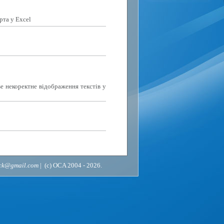
рта у Excel
е некоректне відображення текстів у
ack@gmail.com
| (c) OCA 2004 - 2026.