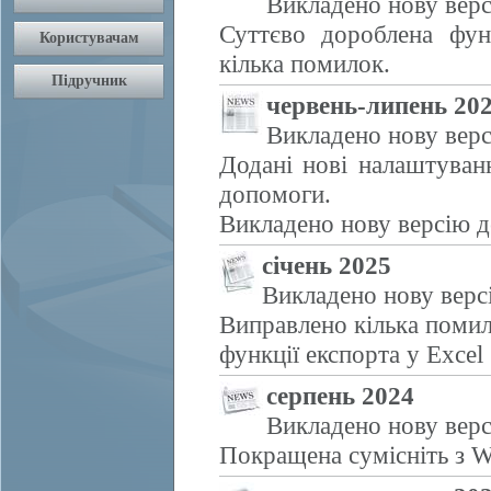
Викладено нову верс
Суттєво дороблена фун
кілька помилок.
червень-липень 20
Викладено нову верс
Додані нові налаштуван
допомоги.
Викладено нову версію д
січень 2025
Викладено нову верс
Виправлено кілька помил
функції експорта у Excel
серпень 2024
Викладено нову верс
Покращена сумісніть з W