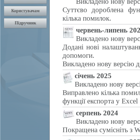
Викладено нову верс
Суттєво дороблена фун
кілька помилок.
червень-липень 20
Викладено нову верс
Додані нові налаштуван
допомоги.
Викладено нову версію д
січень 2025
Викладено нову верс
Виправлено кілька помил
функції експорта у Excel
серпень 2024
Викладено нову верс
Покращена сумісніть з W