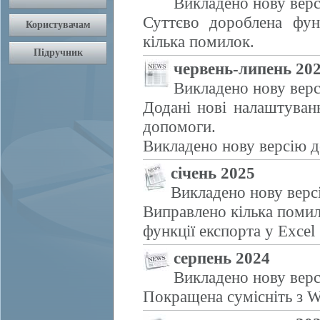
Викладено нову верс
Суттєво дороблена фун
кілька помилок.
червень-липень 20
Викладено нову верс
Додані нові налаштуван
допомоги.
Викладено нову версію д
січень 2025
Викладено нову верс
Виправлено кілька помил
функції експорта у Excel
серпень 2024
Викладено нову верс
Покращена сумісніть з W