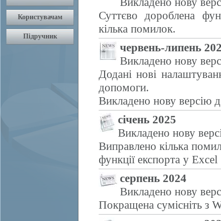
Викладено нову верс
Суттєво дороблена фун
кілька помилок.
червень-липень 20
Викладено нову верс
Додані нові налаштуван
допомоги.
Викладено нову версію д
січень 2025
Викладено нову верс
Виправлено кілька помил
функції експорта у Excel
серпень 2024
Викладено нову верс
Покращена сумісніть з W