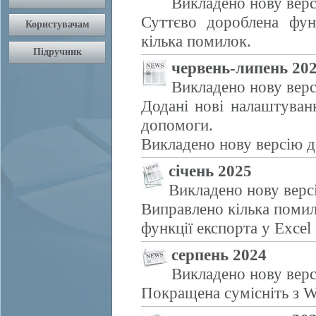
Викладено нову верс
Суттєво дороблена фун
кілька помилок.
червень-липень 20
Викладено нову верс
Додані нові налаштуван
допомоги.
Викладено нову версію д
січень 2025
Викладено нову верс
Виправлено кілька помил
функції експорта у Excel
серпень 2024
Викладено нову верс
Покращена сумісніть з W