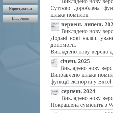
Викладено нову верс
Суттєво дороблена фун
кілька помилок.
червень-липень 20
Викладено нову верс
Додані нові налаштуван
допомоги.
Викладено нову версію д
січень 2025
Викладено нову верс
Виправлено кілька помил
функції експорта у Excel
серпень 2024
Викладено нову верс
Покращена сумісніть з W