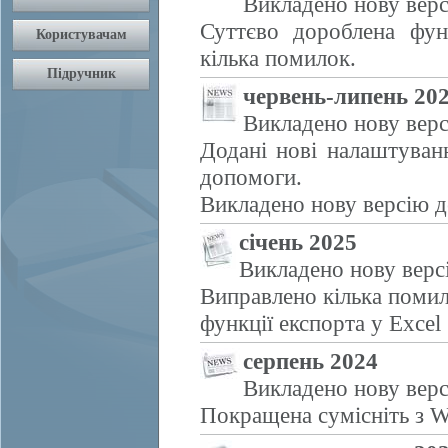
Викладено нову верс
Суттєво дороблена фун
кілька помилок.
червень-липень 20
Викладено нову верс
Додані нові налаштуван
допомоги.
Викладено нову версію д
січень 2025
Викладено нову верс
Виправлено кілька помил
функції експорта у Excel
серпень 2024
Викладено нову верс
Покращена сумісніть з W