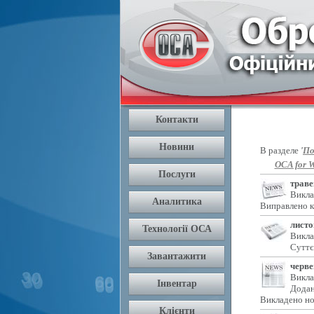
В разделе
'
По
OCA for W
траве
Викла
Виправлено к
листо
Викла
Суттє
черве
Викла
Додан
Викладено но