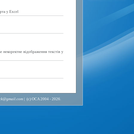
рта у Excel
е некоректне відображення текстів у
ack@gmail.com
| (c) OCA 2004 - 2026.