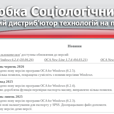
Новини
льзователям
'
доступны обновления до версий:
indows 6.2.4 (20.06.26)
OCA New Line 1.7.6 (04.03.21)
OCA New L
нь-червень 2026
дено нову версію програми OCA for Windows (6.2.5).
ілька помилок, покращена сумісніть з новими версіями Windows.
пад 2025
дено нову версію програми OCA for Windows (6.2.4).
во дороблена функція перевірки паспорта масиву, виправлено кілька помилок.
нь-липень 2025
дено нову версію програми OCA for Windows (6.2.3).
і нові налаштування для експорту у SPSS. Доопрацьовано файл допомоги.
ву версію демо-версії.