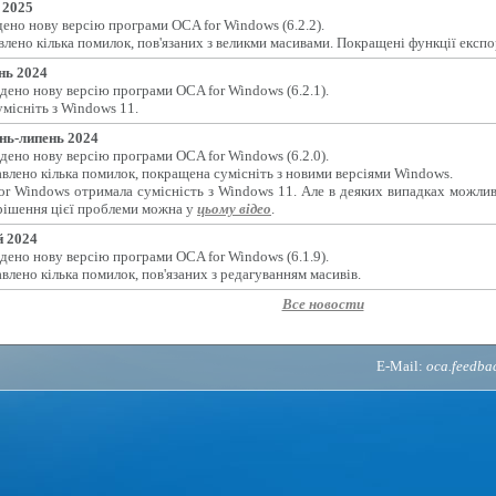
 2025
ено нову версію програми OCA for Windows (6.2.2).
лено кілька помилок, пов'язаних з великми масивами. Покращені функції експо
нь 2024
дено нову версію програми OCA for Windows (6.2.1).
місніть з Windows 11.
нь-липень 2024
дено нову версію програми OCA for Windows (6.2.0).
влено кілька помилок, покращена сумісніть з новими версіями Windows.
or Windows отримала сумісність з Windows 11. Але в деяких випадках можлив
рішення цієї проблеми можна у
цьому відео
.
 2024
дено нову версію програми OCA for Windows (6.1.9).
влено кілька помилок, пов'язаних з редагуванням масивів.
Все новости
E-Mail:
oca.feedb