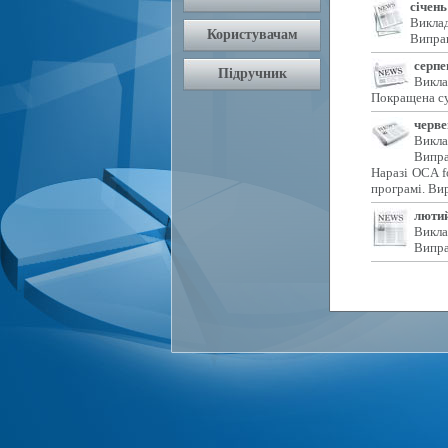
січень
Виклад
Виправ
серпе
Викла
Покращена су
черве
Викла
Випра
Наразі OCA f
програмі. Ви
лютий
Викла
Випра