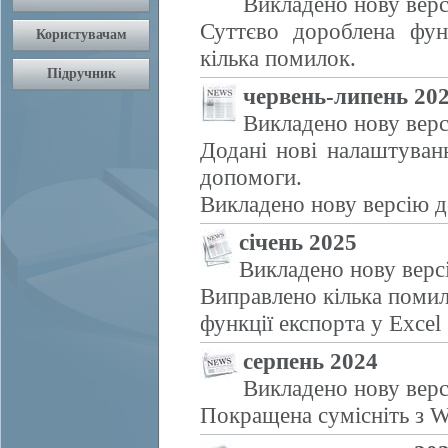
Викладено нову верс
Суттєво дороблена фун
кілька помилок.
червень-липень 20
Викладено нову верс
Додані нові налаштуван
допомоги.
Викладено нову версію д
січень 2025
Викладено нову верс
Виправлено кілька помил
функції експорта у Excel
серпень 2024
Викладено нову верс
Покращена сумісніть з W