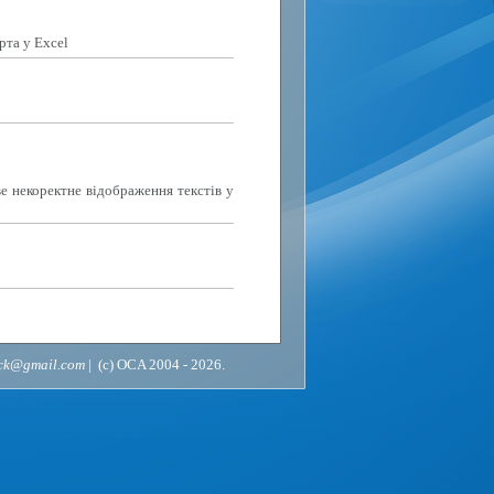
рта у Excel
е некоректне відображення текстів у
ack@gmail.com
| (c) OCA 2004 - 2026.