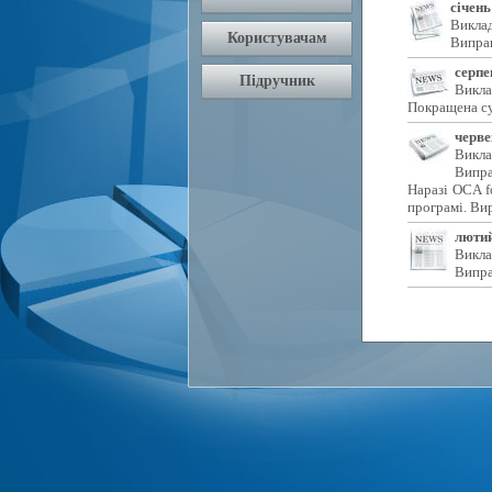
січень
Виклад
Виправ
серпе
Викла
Покращена су
черве
Викла
Випра
Наразі OCA f
програмі. Ви
лютий
Викла
Випра