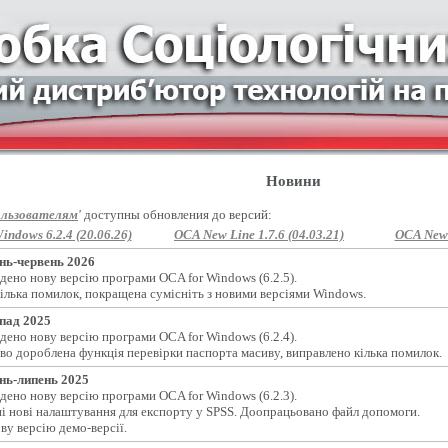
Новини
льзователям
'
доступны обновления до версий:
indows 6.2.4 (20.06.26)
OCA New Line 1.7.6 (04.03.21)
OCA New L
нь-червень 2026
дено нову версію програми OCA for Windows (6.2.5).
ілька помилок, покращена сумісніть з новими версіями Windows.
пад 2025
дено нову версію програми OCA for Windows (6.2.4).
во дороблена функція перевірки паспорта масиву, виправлено кілька помилок.
нь-липень 2025
дено нову версію програми OCA for Windows (6.2.3).
і нові налаштування для експорту у SPSS. Доопрацьовано файл допомоги.
ву версію демо-версії.