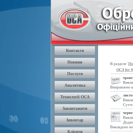
В разделе
'
По
OCA for W
траве
Викла
Виправлено к
листо
Викла
Суттє
черве
Викла
Додан
Викладено но