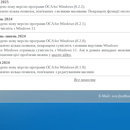
 2025
ено нову версію програми OCA for Windows (6.2.2).
лено кілька помилок, пов'язаних з великми масивами. Покращені функції експо
нь 2024
дено нову версію програми OCA for Windows (6.2.1).
місніть з Windows 11.
нь-липень 2024
дено нову версію програми OCA for Windows (6.2.0).
влено кілька помилок, покращена сумісніть з новими версіями Windows.
or Windows отримала сумісність з Windows 11. Але в деяких випадках можлив
рішення цієї проблеми можна у
цьому відео
.
 2024
дено нову версію програми OCA for Windows (6.1.9).
влено кілька помилок, пов'язаних з редагуванням масивів.
Все новости
E-Mail:
oca.feedb