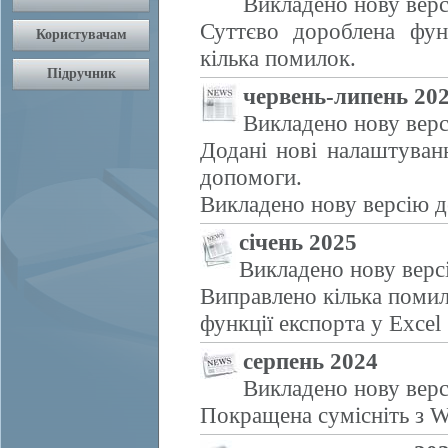
Викладено нову верс
Суттєво дороблена фун
кілька помилок.
червень-липень 20
Викладено нову верс
Додані нові налаштуван
допомоги.
Викладено нову версію д
січень 2025
Викладено нову верс
Виправлено кілька помил
функції експорта у Excel
серпень 2024
Викладено нову верс
Покращена сумісніть з W