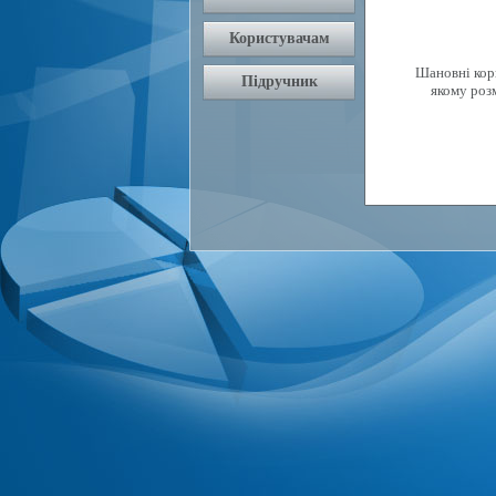
Шановні кори
якому роз