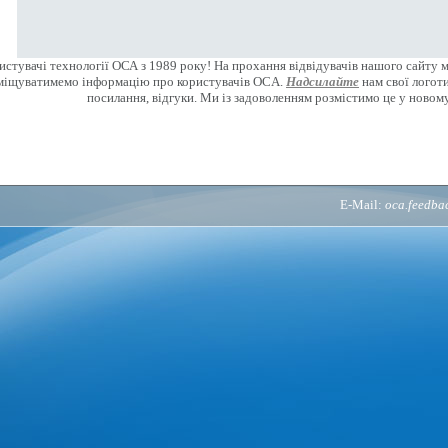
стувачі технології ОСА з 1989 року! На прохання відвідувачів нашого сайту 
міщуватимемо інформацію про користувачів OCA.
Надсилайте
нам свої логоти
посилання, відгуки. Ми із задоволенням розмістимо це у новому
E-Mail:
oca.feedb