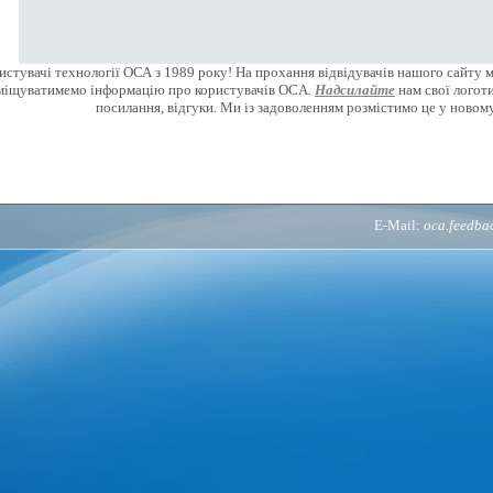
стувачі технології ОСА з 1989 року! На прохання відвідувачів нашого сайту 
міщуватимемо інформацію про користувачів OCA.
Надсилайте
нам свої логоти
посилання, відгуки. Ми із задоволенням розмістимо це у новому
E-Mail:
oca.feedb