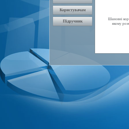
Шановні кори
якому роз