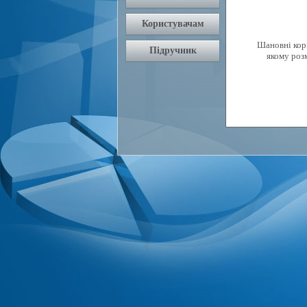
Шановні кори
якому роз