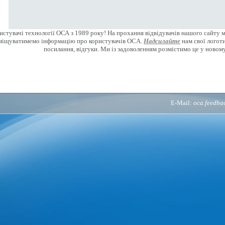
стувачі технології ОСА з 1989 року! На прохання відвідувачів нашого сайту 
міщуватимемо інформацію про користувачів OCA.
Надсилайте
нам свої логоти
посилання, відгуки. Ми із задоволенням розмістимо це у новому
E-Mail:
oca.feedb