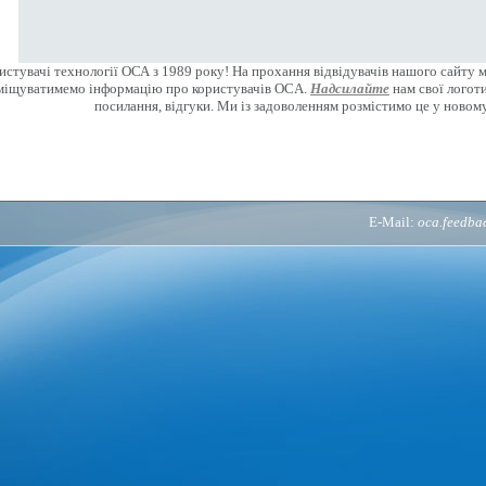
стувачі технології ОСА з 1989 року! На прохання відвідувачів нашого сайту 
міщуватимемо інформацію про користувачів OCA.
Надсилайте
нам свої логоти
посилання, відгуки. Ми із задоволенням розмістимо це у новому
E-Mail:
oca.feedb