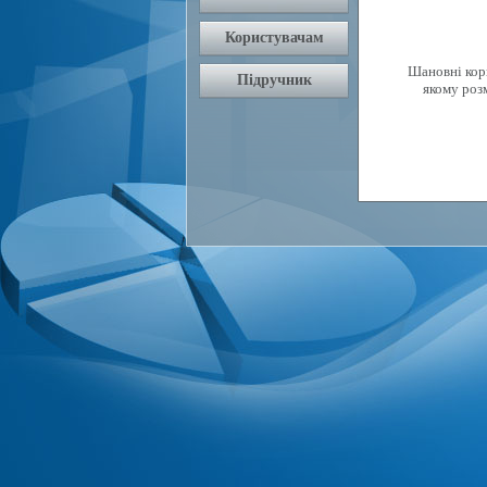
Шановні кори
якому роз