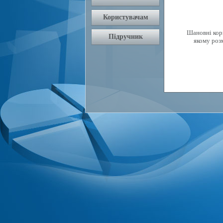
Шановні кори
якому роз