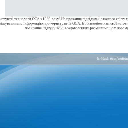
стувачі технології ОСА з 1989 року! На прохання відвідувачів нашого сайту 
міщуватимемо інформацію про користувачів OCA.
Надсилайте
нам свої логоти
посилання, відгуки. Ми із задоволенням розмістимо це у новому
E-Mail:
oca.feedb