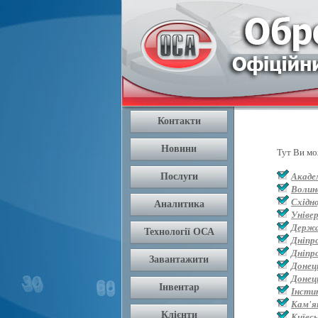
Тут Ви мо
Академ
Волин
Східн
Уніве
Держа
Дніпр
Дніпр
Донец
Донец
Інсти
Кам'я
Київс