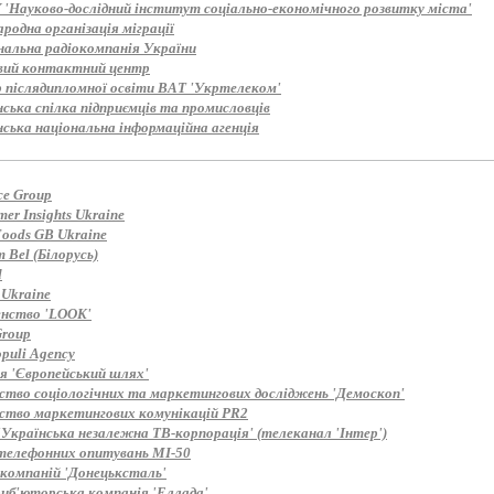
'Науково-дослідний інститут соціально-економічного розвитку міста'
одна організація міграції
нальна радіокомпанія України
вий контактний центр
 післядипломної освіти ВАТ 'Укртелеком'
ська спілка підприємців та промисловців
нська національна інформаційна агенція
ce Group
er Insights Ukraine
Foods GB Ukraine
 Bel (Білорусь)
d
 Ukraine
енство 'LOOK'
roup
puli Agency
ія 'Європейський шлях'
ство соціологічних та маркетингових досліджень 'Демоскоп'
ство маркетингових комунікацій PR2
'Українська незалежна ТВ-корпорація' (телеканал 'Інтер')
телефонних опитувань MI-50
 компаній 'Донецьксталь'
иб'юторська компанія 'Еллада'