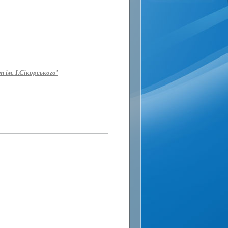
 ім. І.Сікорського'