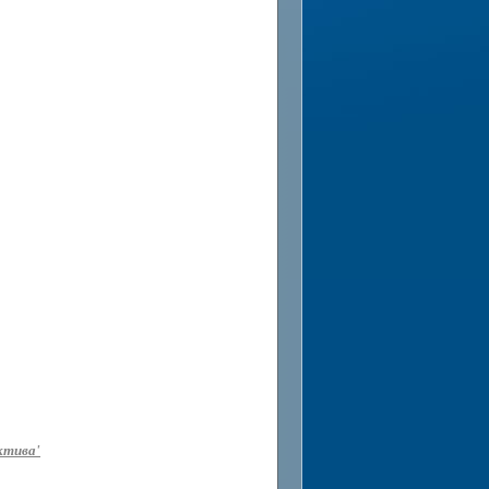
ктива'