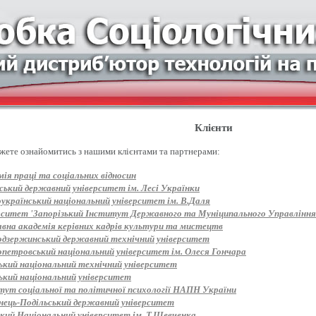
Клієнти
жете ознайомитись з нашими клієнтами та партнерами:
ія праці та соціальних відносин
ський державний університет ім. Лесі Українки
оукраїнський національний університет ім. В.Даля
рситет 'Запорізький Інститут Державного та Муніципального Управління
вна академія керівних кадрів культури та мистецтв
одзержинський державний технічний університет
опетровський національний університет ім. Олеся Гончара
ький національний технічний університет
ький національний університет
тут соціальної та політичної психології НАПН України
нець-Подільський державний університет
ький Національний університет ім. Т.Шевченка