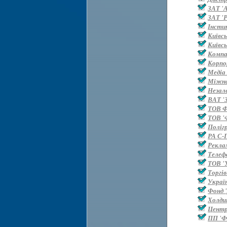
ЗАТ '
ЗАТ 'Р
Інсти
Київс
Київс
Компан
Корпо
Медіа
Міжна
Незал
ВАТ '
ТОВ 
ТОВ '
Поліг
РА С-
Рекла
Телефа
ТОВ '
Торгі
Украї
Фонд '
Холди
Центр
ПП 'Ф