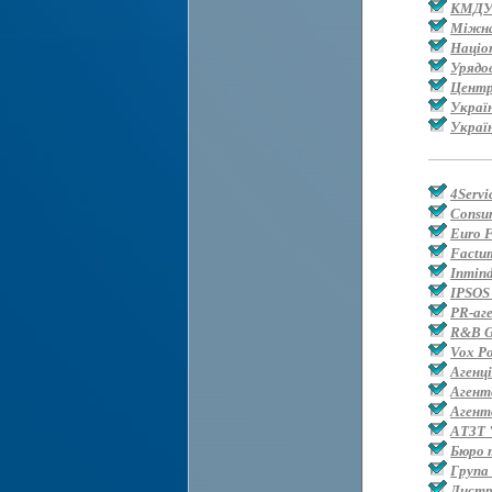
КМДУ 
Міжнар
Націо
Урядо
Центр
Україн
Украї
4Servi
Consum
Euro 
Factum
Inmin
IPSOS
PR-аг
R&B G
Vox Po
Агенц
Агент
Агент
АТЗТ 
Бюро 
Група
Дистр