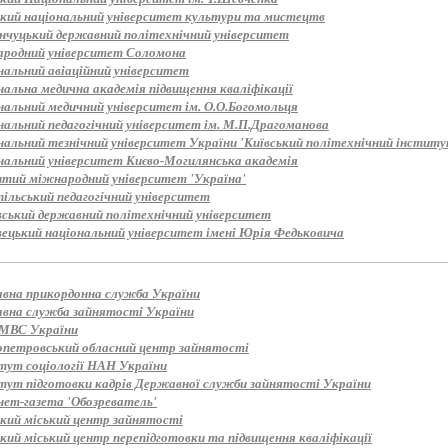
ький національний університет культури та мистецтв
нчуцький державний політехнічний університет
родний університет Соломона
нальний авіаційний університет
нальна медична академія підвищення кваліфікації
нальний медичний університет ім. О.О.Богомольця
нальний педагогічний університет ім. М.П.Драгоманова
альний тезнічний університет України 'Київський політехнічний інститут
нальний університет Києво-Могилянська академія
итий міжнародний університет 'Україна'
пільський педагогічний університет
вський державний політехнічний університет
вецький національний університет імені Юрія Федьковича
вна прикордонна служба України
вна служба зайнятості України
МВС України
опетровський обласний центр зайнятості
тут соціології НАН України
тут підготовки кадрів Державної служби зайнятості України
нет-газета 'Обозреватель'
ький міський центр зайнятості
кий міський центр перепідготовки та підвищення кваліфікації