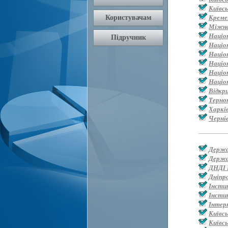
Київс
Креме
Міжна
Націо
Націо
Націо
Націо
Націон
Націо
Відкр
Терно
Харкі
Черні
Держа
Держа
ДНДІ 
Дніпр
Інсти
Інсти
Інтер
Київс
Київсь