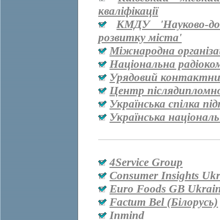
кваліфікації
КМДУ 'Науково-дос
розвитку міста'
Міжнародна організац
Національна радіоко
Урядовий контактни
Центр післядипломно
Українська спілка пі
Українська національ
4Service Group
Consumer Insights Ukr
Euro Foods GB Ukrai
Factum Bel (Білорусь)
Inmind