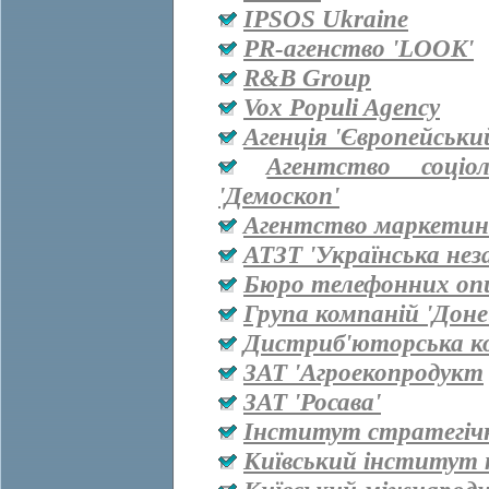
IPSOS Ukraine
PR-агенство 'LOOK'
R&B Group
Vox Populi Agency
Агенція 'Європейськи
Агентство соціо
'Демоскоп'
Агентство маркетинг
АТЗТ 'Українська нез
Бюро телефонних оп
Група компаній 'Дон
Дистриб'юторська ко
ЗАТ 'Агроекопродукт
ЗАТ 'Росава'
Інститут стратегіч
Київський інститут 