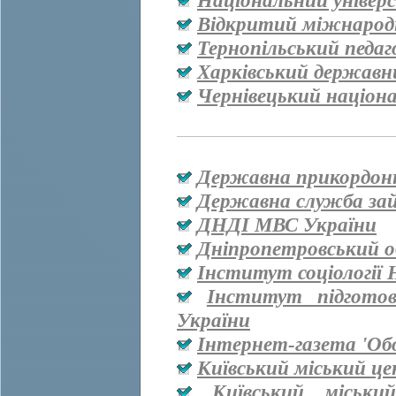
Національний універ
Відкритий міжнародн
Тернопільський педаг
Харківський державн
Чернівецький націон
Державна прикордон
Державна служба за
ДНДІ МВС України
Дніпропетровський о
Інститут соціології
Інститут підгото
України
Інтернет-газета 'Об
Київський міський ц
Київський міськи