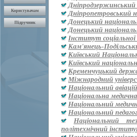
Дніпродзержинський
Дніпропетровський н
Донецький національ
Донецький національ
Інститут соціальної
Кам'янець-Подільськ
Київський Національ
Київський національ
Кременчуцький держа
Міжнародний універ
Національний авіаці
Національна медична 
Національний медичн
Національний педаго
Національний тез
політехнічний інститут