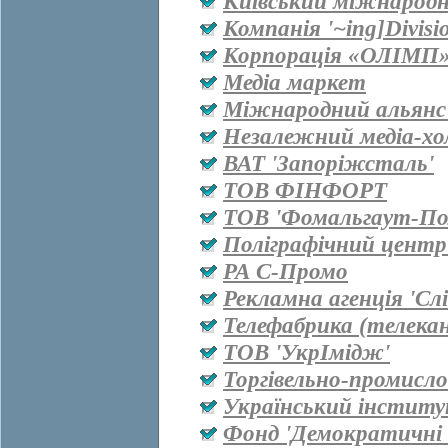
Київський міжнародн
Компанія '~ing]Divisi
Корпорація «ОЛІМП
Медіа маркет
Міжнародний альянс 
Незалежний медіа-хо
ВАТ 'Запоріжсталь'
ТОВ ФІНФОРТ
ТОВ 'Фомальгаут-Пол
Поліграфічний центр
РА С-Промо
Рекламна агенція 'Сл
Телефабрика (телекан
ТОВ 'УкрІмідж'
Торгівельно-промисл
Український інститу
Фонд 'Демократичні і